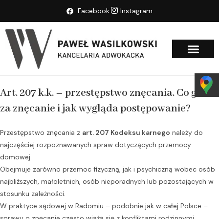
Facebook
Instagram
STRONA GŁÓWNA
O KANCELARI
PORADY ONLINE
Art. 207 k.k. – przestępstwo znęcania. Co grozi
za znęcanie i jak wygląda postępowanie?
Przestępstwo znęcania z
art. 207 Kodeksu karnego
należy do
najczęściej rozpoznawanych spraw dotyczących przemocy
domowej.
Obejmuje zarówno przemoc fizyczną, jak i psychiczną wobec osób
najbliższych, małoletnich, osób nieporadnych lub pozostających w
stosunku zależności.
W praktyce sądowej w Radomiu – podobnie jak w całej Polsce –
sprawy o znęcanie często wiążą się z konfliktami rodzinnymi,