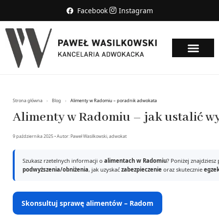
Facebook
Instagram
STRONA GŁÓWNA
O KANCELARI
PORADY ONLINE
Strona główna
›
Blog
›
Alimenty w Radomiu – poradnik adwokata
Alimenty w Radomiu – jak ustalić 
9 października 2025
• Autor:
Paweł Wasilkowski, adwokat
Szukasz rzetelnych informacji o
alimentach w Radomiu
? Poniżej znajdzies
podwyższenia/obniżenia
, jak uzyskać
zabezpieczenie
oraz skutecznie
egzek
Skonsultuj sprawę alimentów – Radom