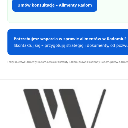
Umów konsultację – Alimenty Radom
Potrzebujesz wsparcia w sprawie alimentów w Radomiu?
Skontaktuj się – przygotuję strategię i dokumenty, od pozw
Frazy kluczowe: alimenty Radom, adwokat alimenty Radom, prawnik rodzinny Radom, pozew o alime